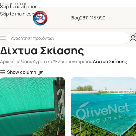
e-plastika.gr
Skip to navigation
Skip to main content
Blog
2811 115 990
Δίχτυα Σκίασης
Αρχική σελίδα
/
Αγροτικά
/
Ελαιοσυγκομιδή
/
Δίχτυα Σκίασης
Show column