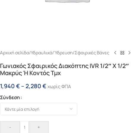
Αρχική σελίδα
/
Υδραυλικά
/
Ύδρευση
/
Σφαιρικές Βάνες
Γωνιακός Σφαιρικός Διακόπτης IVR 1/2″ Χ 1/2″
Μακρύς Ή Κοντός Τμχ
1,940
€
–
2,280
€
χωρίς ΦΠΑ
Σύνδεση
-
+