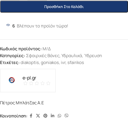
Προσθήκη Στο Καλάθι
6
Βλέπουν το προϊόν τώρα!
Κωδικός προϊόντος:
Μ/Δ
Κατηγορίες:
Σφαιρικές Βάνες
,
Υδραυλικά
,
Ύδρευση
Ετικέτες:
diakoptis
,
goniakos
,
ivr
,
sfairikos
e-pl.gr
Πέτρος Μπλάτζας Α.Ε
Κοινοποίηση: