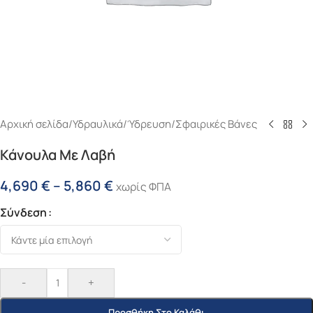
Αρχική σελίδα
/
Υδραυλικά
/
Ύδρευση
/
Σφαιρικές Βάνες
Κάνουλα Με Λαβή
4,690
€
–
5,860
€
χωρίς ΦΠΑ
Σύνδεση
-
+
Προσθήκη Στο Καλάθι