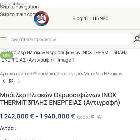
e-plastika.gr
Skip to navigation
Skip to main content
Blog
2811 115 990
NEW
Αρχική σελίδα
/
Υδραυλικά
/
Ζεστό νερό
/
Μπόιλερ Ηλιακών
Μπόιλερ Ηλιακών Θερμοσιφώνων INOX
THERMIT 3ΠΛΗΣ ΕΝΕΡΓΕΙΑΣ (Αντιγραφή)
1.242,000
€
–
1.940,000
€
χωρίς ΦΠΑ
Λίτρα