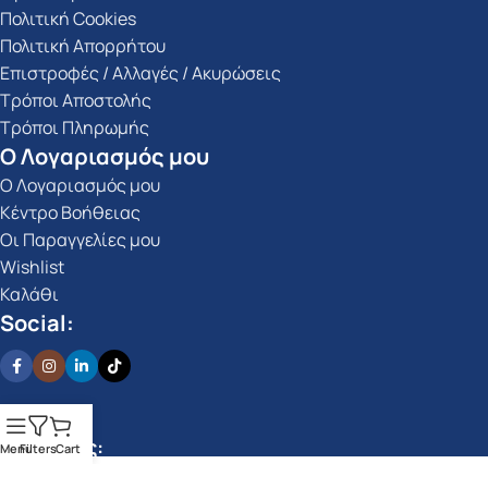
Πολιτική Cookies
Πολιτική Απορρήτου
Επιστροφές / Αλλαγές / Ακυρώσεις
Τρόποι Αποστολής
Τρόποι Πληρωμής
Ο Λογαριασμός μου
Ο Λογαριασμός μου
Κέντρο Βοήθειας
Οι Παραγγελίες μου
Wishlist
Καλάθι
Social:
Πληρωμές:
Menu
Filters
Cart