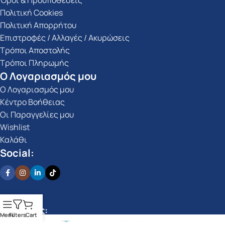
Όροι & Προϋποθέσεις
Πολιτική Cookies
Πολιτική Απορρήτου
Επιστροφές / Αλλαγές / Ακυρώσεις
Τρόποι Αποστολής
Τρόποι Πληρωμής
Ο Λογαριασμός μου
Ο Λογαριασμός μου
Κέντρο Βοήθειας
Οι Παραγγελίες μου
Wishlist
Καλάθι
Social:
Πληρωμές:
Menu
Filters
Cart