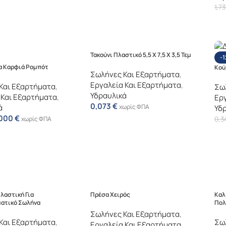
1,7
Τακούνι Πλαστικό 5,5 X 7,5 X 3,5 Τεμ
-
α Καρφιά Ρομπότ
Κούρ
Σωλήνες Και Εξαρτήματα
,
Εργαλεία Και Εξαρτήματα
,
Και Εξαρτήματα
,
Σω
Υδραυλικά
 Και Εξαρτήματα
,
Εργ
0,073
€
ά
χωρίς ΦΠΑ
Υδ
,000
€
χωρίς ΦΠΑ
0,3
λαστική Για
Πρέσα Χειρός
Καλ
ατικό Σωλήνα
Πολ
Σωλήνες Και Εξαρτήματα
,
Και Εξαρτήματα
,
Σω
Εργαλεία Και Εξαρτήματα
,