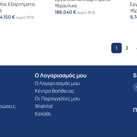
 Και Εξαρτήματα
,
Εργ
Υδραυλικά
ά
Υδ
186,040
€
χωρίς ΦΠΑ
4,150
€
9,
χωρίς ΦΠΑ
1
2
Ο Λογαριασμός μου
S
Ο Λογαριασμός μου
Κέντρο Βοήθειας
Οι Παραγγελίες μου
υρώσεις
Wishlist
Π
Καλάθι