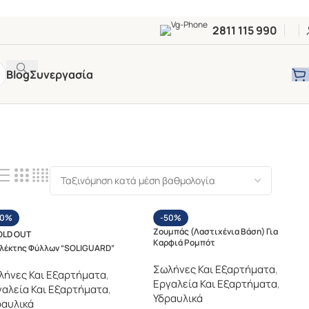
2811 115 990
Blog
Συνεργασία
50%
-50%
Ζουμπάς (λαστιχένια Βάση) Για
OLD OUT
Καρφιά Ρομπότ
λέκτης Φύλλων “SOLIGUARD”
Σωλήνες Και Εξαρτήματα
,
λήνες Και Εξαρτήματα
,
Εργαλεία Και Εξαρτήματα
,
αλεία Και Εξαρτήματα
,
Υδραυλικά
ραυλικά