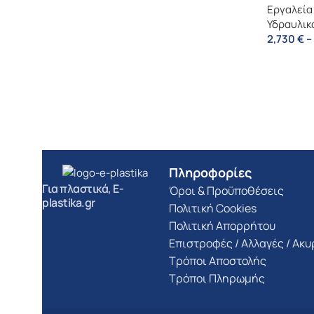
Εργαλεία
Υδραυλικ
2,730
€
–
Πληροφορίες
Για πλαστικά, E-
Όροι & Προϋποθέσεις
plastika.gr
Πολιτική Cookies
Πολιτική Απορρήτου
Επιστροφές / Αλλαγές / Ακ
Τρόποι Αποστολής
Τρόποι Πληρωμής