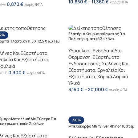
10,650
€
–
11,360
€
χωρίς ΦΠΑ
0,870
€
30
€
χωρίς ΦΠΑ
Ελατήριο Κουρμπαρίσματος Για
12%
Πολυστρωματικό Σωλήνα
μπα Πλαστική 11,5 X 12,5 X 6,3 Τεμ
Υδραυλικά
,
Ενδοδαπέδια
λήνες Και Εξαρτήματα
,
Θέρμανση
,
Εξαρτήματα
αλεία Και Εξαρτήματα
,
Ενδοδαπέδιας
,
Σωλήνες Και
ραυλικά
Εξαρτήματα
,
Εργαλεία Και
0,300
€
40
€
χωρίς ΦΠΑ
Εξαρτήματα
,
Χημικά Δομικά
Υλικά
3,150
€
–
20,000
€
χωρίς ΦΠΑ
ίμπρα Μεταλλική Με Ξύστρα Για
-50%
υστρωματικούς Σωλήνες
Μπετόκαρφα Μ6 “Silver Rhino” 100τεμ
λήνες Και Εξαρτήματα
,