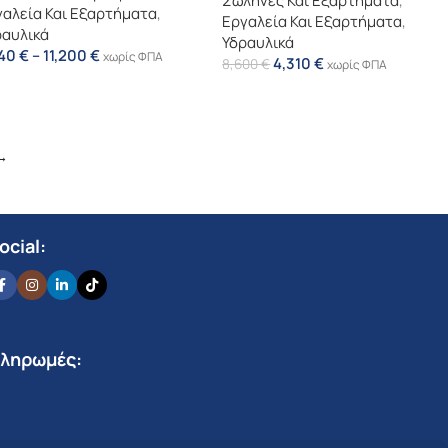
Σωλήνες Και Εξαρτήματα
,
αλεία Και Εξαρτήματα
,
Εργαλεία Και Εξαρτήματα
,
ραυλικά
Υδραυλικά
740
€
–
11,200
€
χωρίς ΦΠΑ
4,310
€
8,600
€
χωρίς ΦΠΑ
→
ocial:
ληρωμές: