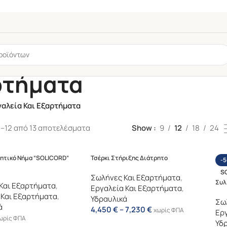
ρτήματα
γαλεία Και Εξαρτήματα
1–12 από 13 αποτελέσματα
Show
9
12
18
24
ητικό Νήμα “SOLICORD”
Τσέρκι Στήριξης Διάτρητο
-
S
Σωλήνες Και Εξαρτήματα
,
Συλ
Και Εξαρτήματα
,
Εργαλεία Και Εξαρτήματα
,
 Και Εξαρτήματα
,
Υδραυλικά
Σω
ά
4,450
€
–
7,230
€
χωρίς ΦΠΑ
Εργ
ωρίς ΦΠΑ
Υδ