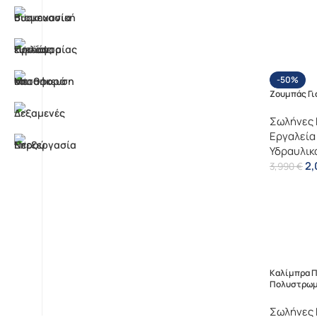
-50%
Ζουμπάς Γι
Σωλήνες 
Εργαλεία
Υδραυλικ
2
3,990
€
Καλίμπρα Π
Πολυστρωμ
Σωλήνες 