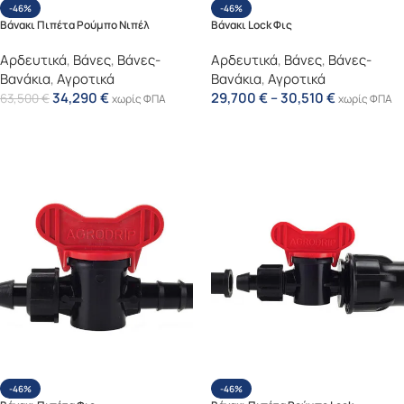
-46%
-46%
Βάνακι Πιπέτα Ρούμπο Νιπέλ
Βάνακι Lock Φις
Αρδευτικά
,
Βάνες
,
Βάνες-
Αρδευτικά
,
Βάνες
,
Βάνες-
Βανάκια
,
Αγροτικά
Βανάκια
,
Αγροτικά
34,290
€
29,700
€
–
30,510
€
63,500
€
χωρίς ΦΠΑ
χωρίς ΦΠΑ
Επιλογή
Επιλογή
-46%
-46%