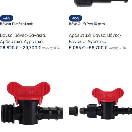
-46%
-50%
Βάνακι Πιπέτα Lock
Βάνα Θ – Θ Pvc 10 Atm
Βάνες
,
Βάνες-Βανάκια
,
Αρδευτικά
,
Βάνες
,
Βάνες-
Αρδευτικά
,
Αγροτικά
Βανάκια
,
Αγροτικά
28,620
€
–
29,700
€
5,055
€
–
56,700
€
χωρίς ΦΠΑ
χωρίς ΦΠΑ
Επιλογή
Επιλογή