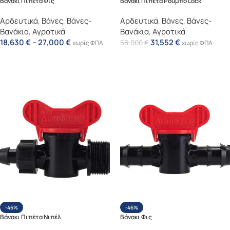
Βάνακι Πιπέτα Φις
Βάνακι Πιπέτα Ρούμπο Lock
Αρδευτικά
,
Βάνες
,
Βάνες-
Αρδευτικά
,
Βάνες
,
Βάνες-
Βανάκια
,
Αγροτικά
Βανάκια
,
Αγροτικά
18,630
€
–
27,000
€
31,552
€
58,000
€
χωρίς ΦΠΑ
χωρίς ΦΠΑ
Επιλογή
Επιλογή
-46%
-46%
Βάνακι Πιπέτα Νιπέλ
Βάνακι Φις