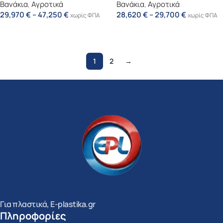
Βανάκια
,
Αγροτικά
Βανάκια
,
Αγροτικά
29,970
€
–
47,250
€
28,620
€
–
29,700
€
χωρίς ΦΠΑ
χωρίς ΦΠΑ
Επιλογή
Επιλογή
1
2
→
Για πλαστικά, E-plastika.gr
Πληροφορίες