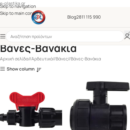
e-plastika.gr
Skip to navigation
Skip to main content
Blog
2811 115 990
Βάνες-Βανάκια
Αρχική σελίδα
/
Αρδευτικά
/
Βάνες
/
Βάνες-Βανάκια
Show column