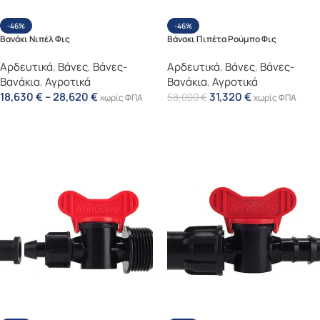
-46%
-46%
Βανάκι Νιπέλ Φις
Βάνακι Πιπέτα Ρούμπο Φις
Αρδευτικά
,
Βάνες
,
Βάνες-
Αρδευτικά
,
Βάνες
,
Βάνες-
Βανάκια
,
Αγροτικά
Βανάκια
,
Αγροτικά
18,630
€
–
28,620
€
31,320
€
58,000
€
χωρίς ΦΠΑ
χωρίς ΦΠΑ
Επιλογή
Επιλογή