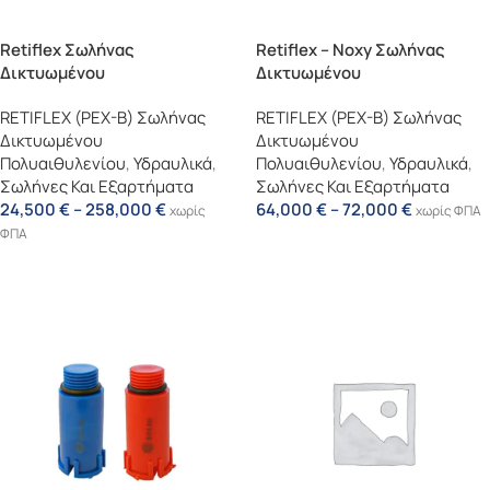
Retiflex Σωλήνας
Retiflex – Noxy Σωλήνας
Δικτυωμένου
Δικτυωμένου
Πολυαιθυλενίου (PE-XB)
Πολυαιθυλενίου Με Φραγμό
RETIFLEX (PEX-B) Σωλήνας
RETIFLEX (PEX-B) Σωλήνας
(Αντιγραφή)
Οξυγόνου 3 Ή 5 Στρώσεων
Δικτυωμένου
Δικτυωμένου
Εντός Προστατευτικού
Πολυαιθυλενίου
,
Υδραυλικά
,
Πολυαιθυλενίου
,
Υδραυλικά
,
Σπιράλ (PE-XB)
Σωλήνες Και Εξαρτήματα
Σωλήνες Και Εξαρτήματα
24,500
€
–
258,000
€
64,000
€
–
72,000
€
χωρίς
χωρίς ΦΠΑ
ΦΠΑ
Επιλογή
Επιλογή