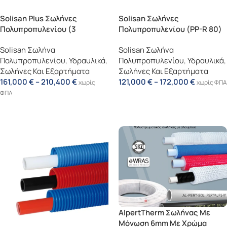
Solisan Plus Σωλήνες
Solisan Σωλήνες
Πολυπροπυλενίου (3
Πολυπροπυλενίου (PP-R 80)
Στρώσεων Με Υαλόνημα) (PP-
Solisan Σωλήνα
Solisan Σωλήνα
RCT)
Πολυπροπυλενίου
,
Υδραυλικά
,
Πολυπροπυλενίου
,
Υδραυλικά
,
Σωλήνες Και Εξαρτήματα
Σωλήνες Και Εξαρτήματα
161,000
€
–
210,400
€
121,000
€
–
172,000
€
χωρίς
χωρίς ΦΠΑ
ΦΠΑ
Επιλογή
Επιλογή
AlpertTherm Σωλήνας Με
Μόνωση 6mm Με Χρώμα