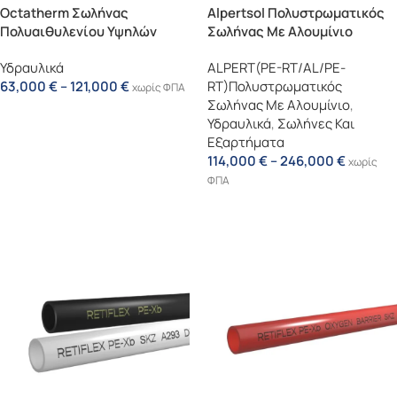
Octatherm Σωλήνας
Alpertsol Πολυστρωματικός
Πολυαιθυλενίου Υψηλών
Σωλήνας Με Αλουμίνιο
Θερμοκρασιών (PE-RT)
(PERT/AL/PERT)
Υδραυλικά
ALPERT(PE-RT/AL/PE-
63,000
€
–
121,000
€
RT)Πολυστρωματικός
χωρίς ΦΠΑ
Σωλήνας Με Αλουμίνιο
,
Επιλογή
Υδραυλικά
,
Σωλήνες Και
Εξαρτήματα
114,000
€
–
246,000
€
χωρίς
ΦΠΑ
Επιλογή