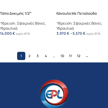
Τάπα Δοκιμής 1/2″
Κάνουλα Με Πεταλούδα
Ύδρευση
,
Σφαιρικές Βάνες
,
Ύδρευση
,
Σφαιρικές Βάνες
,
Υδραυλικά
Υδραυλικά
14,000
€
3,970
€
–
5,570
€
χωρίς ΦΠΑ
χωρίς ΦΠΑ
Επιλογή
Επιλογή
1
2
3
4
…
10
11
12
→