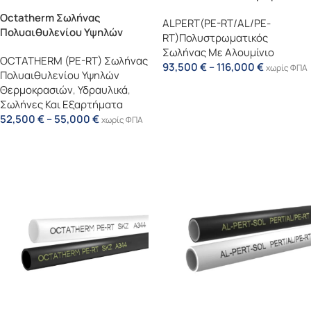
(PERT/AL/PERT)
Octatherm Σωλήνας
ALPERT(PE-RT/AL/PE-
Πολυαιθυλενίου Υψηλών
RT)Πολυστρωματικός
Θερμοκρασιών (μαύρος)
Σωλήνας Με Αλουμίνιο
OCTATHERM (PE-RT) Σωλήνας
Εντός Προστατευτικού
93,500
€
–
116,000
€
χωρίς ΦΠΑ
Πολυαιθυλενίου Υψηλών
Σπιράλ (PE-RT) (Αντιγραφή)
Επιλογή
Θερμοκρασιών
,
Υδραυλικά
,
Σωλήνες Και Εξαρτήματα
52,500
€
–
55,000
€
χωρίς ΦΠΑ
Επιλογή