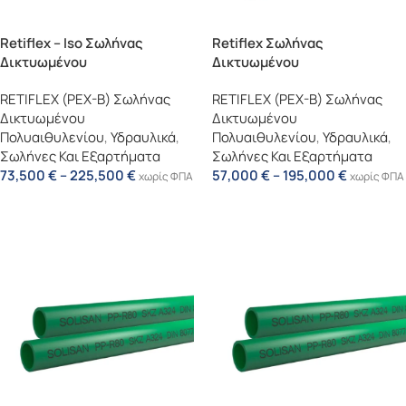
Retiflex – Iso Σωλήνας
Retiflex Σωλήνας
Δικτυωμένου
Δικτυωμένου
Πολυαιθυλενίου Με Μόνωση
Πολυαιθυλενίου PEX-B
RETIFLEX (PEX-B) Σωλήνας
RETIFLEX (PEX-B) Σωλήνας
(μαύρος) Εντός
Δικτυωμένου
Δικτυωμένου
Προστατευτικού Σπιράλ
Πολυαιθυλενίου
,
Υδραυλικά
,
Πολυαιθυλενίου
,
Υδραυλικά
,
Σωλήνες Και Εξαρτήματα
Σωλήνες Και Εξαρτήματα
73,500
€
–
225,500
€
57,000
€
–
195,000
€
χωρίς ΦΠΑ
χωρίς ΦΠΑ
Επιλογή
Επιλογή