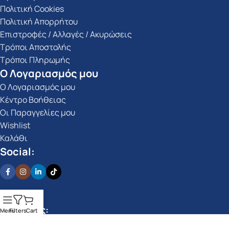
Πολιτική Cookies
Πολιτική Απορρήτου
Επιστροφές / Αλλαγές / Ακυρώσεις
Τρόποι Αποστολής
Τρόποι Πληρωμής
Ο Λογαριασμός μου
Ο Λογαριασμός μου
Κέντρο Βοήθειας
Οι Παραγγελίες μου
Wishlist
Καλάθι
Social:
Πληρωμές:
Menu
Filters
Cart