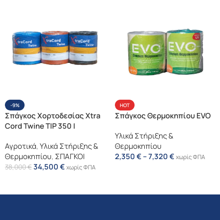
-9%
HOT
Σπάγκος Χορτοδεσίας Xtra
Σπάγκος Θερμοκηπίου EVO
Cord Twine TIP 350 |
Υλικά Στήριξης &
Premium PP – 10kg (2x5kg)
Αγροτικά
,
Υλικά Στήριξης &
Θερμοκηπίου
Θερμοκηπίου
,
ΣΠΑΓΚΟΙ
2,350
€
–
7,320
€
χωρίς ΦΠΑ
34,500
€
38,000
€
χωρίς ΦΠΑ
Επιλογή
Προσθήκη Στο Καλάθι