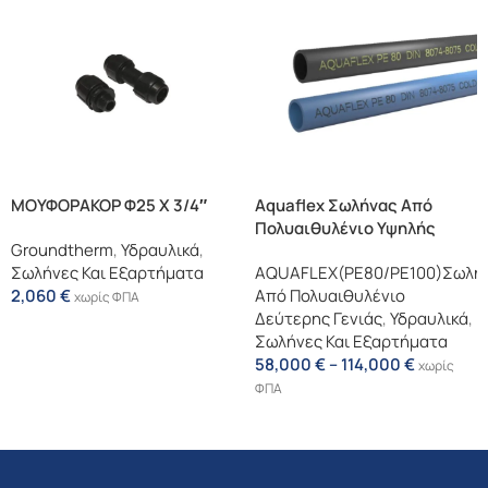
ΜΟΥΦΟΡΑΚΟΡ Φ25 X 3/4″
Aquaflex Σωλήνας Από
Πολυαιθυλένιο Υψηλής
Groundtherm
,
Υδραυλικά
,
Πυκνότητας (PE 80/PE 100)
Σωλήνες Και Εξαρτήματα
AQUAFLEX(PE80/PE100)Σωλή
2,060
€
Από Πολυαιθυλένιο
χωρίς ΦΠΑ
Δεύτερης Γενιάς
,
Υδραυλικά
,
Προσθήκη Στο Καλάθι
Σωλήνες Και Εξαρτήματα
58,000
€
–
114,000
€
χωρίς
ΦΠΑ
Επιλογή