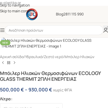
e-plastika.gr
Skip to navigation
Skip to main content
Blog
2811 115 990
NEW
Αρχική σελίδα
/
Υδραυλικά
/
Ζεστό νερό
/
Μπόιλερ Ηλιακών
Μπόιλερ Ηλιακών Θερμοσιφώνων ECOLOGY
GLASS THERMIT 2ΠΛΗ ΕΝΕΡΓΕΙΑΣ
500,000
€
–
930,000
€
χωρίς ΦΠΑ
Λίτρα