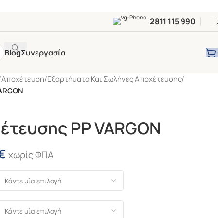
2811 115 990
Blog
Συνεργασία
/
Αποχέτευση
/
Εξαρτήματα Και Σωλήνες Αποχέτευσης
/
VARGON
χέτευσης PP VARGON
€
χωρίς ΦΠΑ