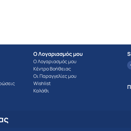
Ο Λογαριασμός μου
S
Ο Λογαριασμός μου
Κέντρο Βοήθειας
Οι Παραγγελίες μου
υρώσεις
Wishlist
Π
Καλάθι
ας