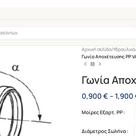
Αρχική σελίδα
/
Υδραυλικά
Γωνία Αποχέτευσης PP 
Γωνία Απο
0,900
€
–
1,900
6mm
Μοίρες Εξαρτ. PP
Διάμετρος Σωλήνα
Ταφ Φ32 90