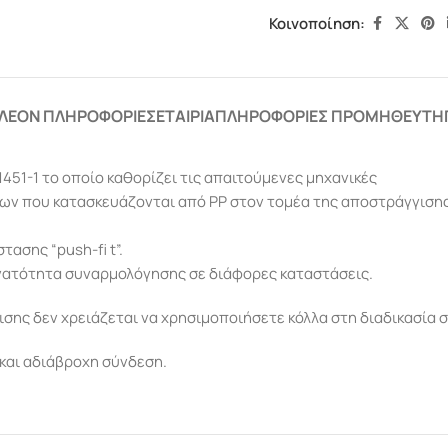
Κοινοποίηση:
ΛΈΟΝ ΠΛΗΡΟΦΟΡΊΕΣ
ΕΤΑΙΡΊΑ
ΠΛΗΡΟΦΟΡΊΕΣ ΠΡΟΜΗΘΕΥΤΉ
451-1 το οποίο καθορίζει τις απαιτούμενες μηχανικές
των που κατασκευάζονται από PP στον τομέα της αποστράγγιση
ασης “push-fi t”.
νατότητα συναρμολόγησης σε διάφορες καταστάσεις.
ης δεν χρειάζεται να χρησιμοποιήσετε κόλλα στη διαδικασία 
και αδιάβροχη σύνδεση.