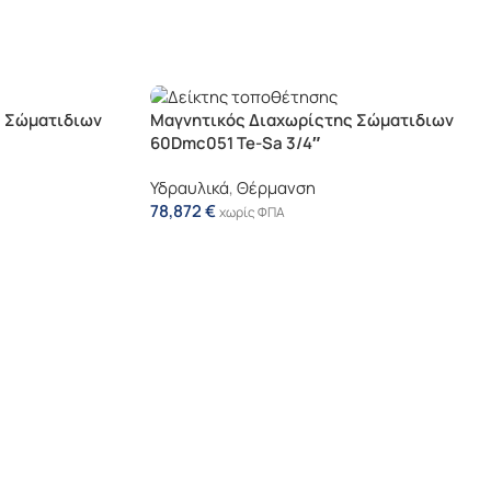
ς Σώματιδιων
Μαγνητικός Διαχωρίςτης Σώματιδιων
60Dmc051 Te-Sa 3/4″
Υδραυλικά
,
Θέρμανση
78,872
€
χωρίς ΦΠΑ