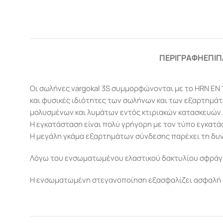
ΠΕΡΙΓΡΑΦΉ
ΕΠΙΠ
Οι σωλήνες vargokal 3S συμμορφώνονται με το HRN EN 1
και φυσικές ιδιότητες των σωλήνων και των εξαρτημά
μολυσμένων και λυμάτων εντός κτιριακών κατασκευών.
Η εγκατάσταση είναι πολύ γρήγορη με τον τύπο εγκατάστ
Η μεγάλη γκάμα εξαρτημάτων σύνδεσης παρέχει τη δυ
Λόγω του ενσωματωμένου ελαστικού δακτυλίου σφράγισ
Η ενσωματωμένη στεγανοποίηση εξασφαλίζει ασφαλή 