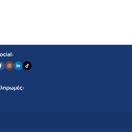
ocial:
ληρωμές: