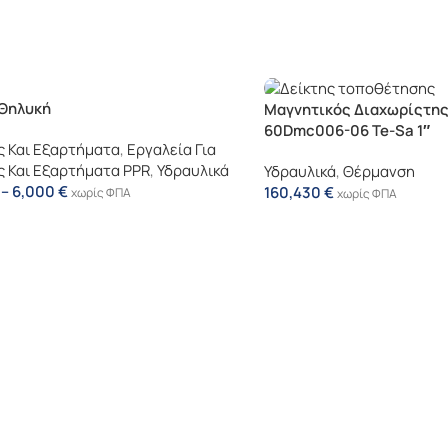
Θηλυκή
Μαγνητικός Διαχωρίςτη
60Dmc006-06 Te-Sa 1″
 Και Εξαρτήματα
,
Εργαλεία Για
 Και Εξαρτήματα PPR
,
Υδραυλικά
Υδραυλικά
,
Θέρμανση
–
6,000
€
160,430
€
χωρίς ΦΠΑ
χωρίς ΦΠΑ