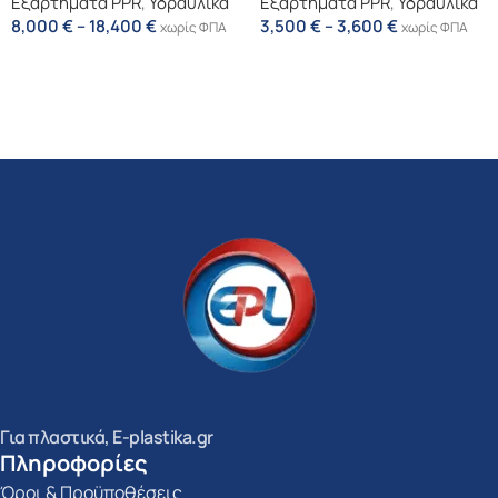
Εξαρτήματα PPR
,
Υδραυλικά
Εξαρτήματα PPR
,
Υδραυλικά
8,000
€
–
18,400
€
3,500
€
–
3,600
€
χωρίς ΦΠΑ
χωρίς ΦΠΑ
Επιλογή
Επιλογή
Για πλαστικά, E-plastika.gr
Πληροφορίες
Όροι & Προϋποθέσεις