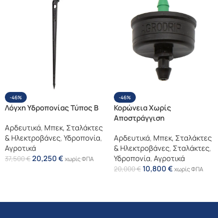
-46%
-46%
Λόγχη Υδροπονίας Τύπος Β
Κορώνεια Χωρίς
Αποστράγγιση
Αρδευτικά
,
Μπεκ, Σταλάκτες
(Αυτορυθμιζόμενος
& Ηλεκτροβάνες
,
Υδροπονία
,
Αρδευτικά
,
Μπεκ, Σταλάκτες
Σταλάκτης)
Αγροτικά
& Ηλεκτροβάνες
,
Σταλάκτες
,
20,250
€
Υδροπονία
,
Αγροτικά
37,500
€
χωρίς ΦΠΑ
10,800
€
20,000
€
χωρίς ΦΠΑ
Επιλογή
Επιλογή