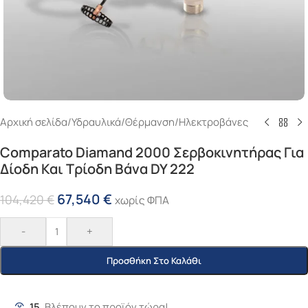
Αρχική σελίδα
/
Υδραυλικά
/
Θέρμανση
/
Ηλεκτροβάνες
Comparato Diamand 2000 Σερβοκινητήρας Για
Δίοδη Και Τρίοδη Βάνα DY 222
67,540
€
104,420
€
χωρίς ΦΠΑ
-
+
Προσθήκη Στο Καλάθι
15
Βλέπουν το προϊόν τώρα!