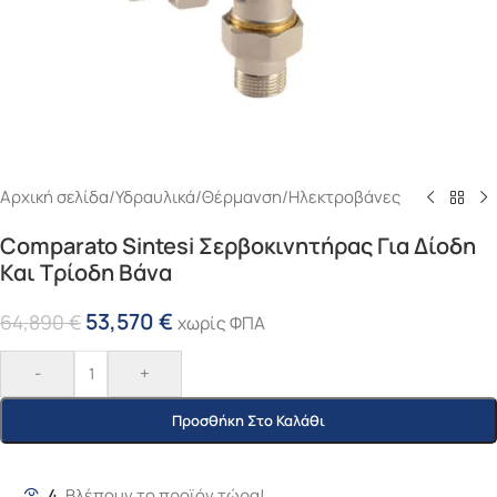
Αρχική σελίδα
/
Υδραυλικά
/
Θέρμανση
/
Ηλεκτροβάνες
Comparato Sintesi Σερβοκινητήρας Για Δίοδη
Και Τρίοδη Βάνα
53,570
€
64,890
€
χωρίς ΦΠΑ
-
+
Προσθήκη Στο Καλάθι
4
Βλέπουν το προϊόν τώρα!