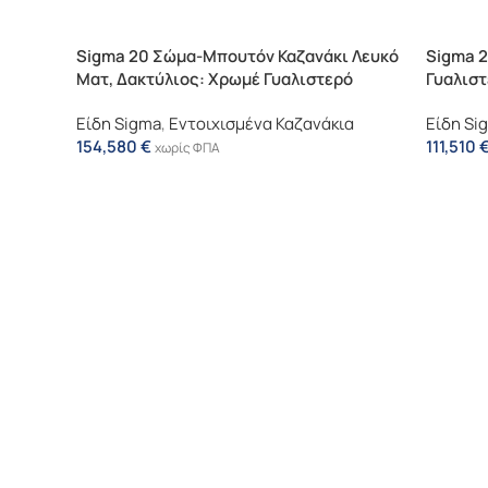
Sigma 20 Σώμα-Μπουτόν Καζανάκι Λευκό
Sigma 2
Ματ, Δακτύλιος: Χρωμέ Γυαλιστερό
Γυαλιστ
Χρωμέ 
Είδη Sigma
,
Εντοιχισμένα Καζανάκια
Είδη Si
154,580
€
111,510
χωρίς ΦΠΑ