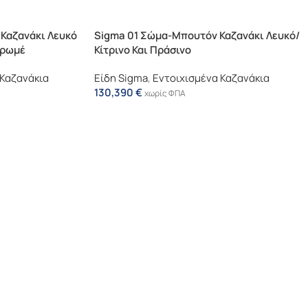
Καζανάκι Λευκό
Sigma 01 Σώμα-Μπουτόν Καζανάκι Λευκό/
Χρωμέ
Κίτρινο Και Πράσινο
 Καζανάκια
Είδη Sigma
,
Εντοιχισμένα Καζανάκια
130,390
€
χωρίς ΦΠΑ