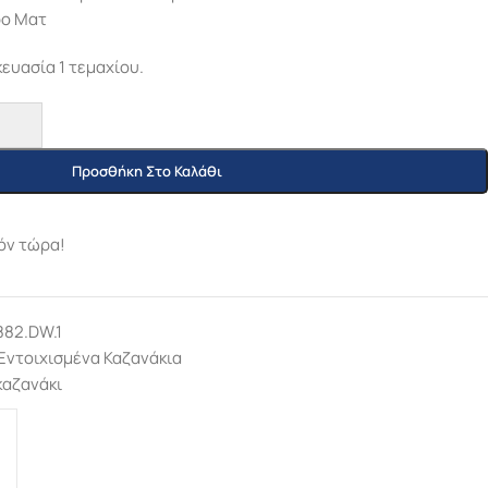
ρο Ματ
ευασία 1 τεμαχίου.
Προσθήκη Στο Καλάθι
όν τώρα!
882.DW.1
Εντοιχισμένα Καζανάκια
αζανάκι