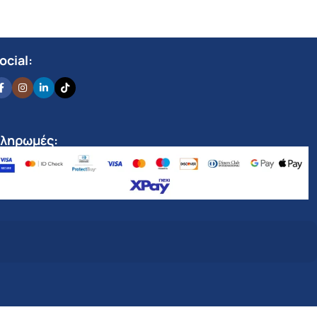
ocial:
ληρωμές: