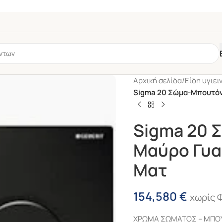
Αρχική σελίδα
/
Είδη υγιει
Sigma 20 Σώμα-Μπουτόν 
Sigma 20 
Μαύρο Γυα
Ματ
6mm
Με
154,580
€
χωρίς 
Σιφώνι
ΧΡΩΜΑ ΣΩΜΑΤΟΣ – ΜΠΟΥ