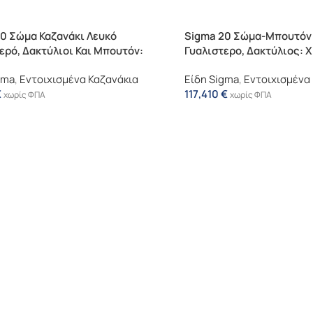
0 Σώμα Καζανάκι Λευκό
Sigma 20 Σώμα-Μπουτόν 
ερό, Δακτύλιοι Και Μπουτόν:
Γυαλιστερο, Δακτύλιος: 
Ματ
Γυαλιστερό
gma
,
Εντοιχισμένα Καζανάκια
Είδη Sigma
,
Εντοιχισμένα
€
117,410
€
χωρίς ΦΠΑ
χωρίς ΦΠΑ