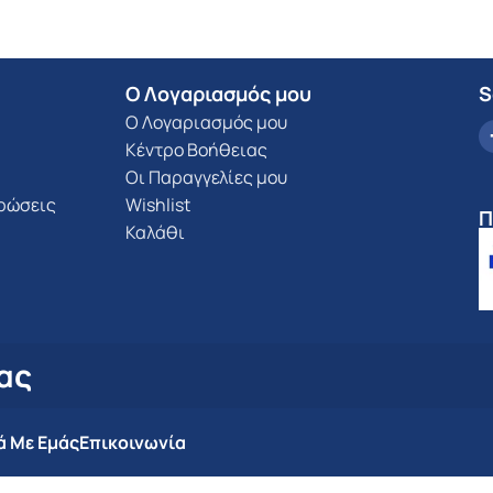
Ο Λογαριασμός μου
S
Ο Λογαριασμός μου
Κέντρο Βοήθειας
Οι Παραγγελίες μου
υρώσεις
Wishlist
Π
Καλάθι
ας
ά Με Εμάς
Επικοινωνία