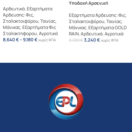
Υποδοχή Αρσενική
Αρδευτικά
,
Εξαρτήματα
Άρδευσης: Φις,
Εξαρτήματα Άρδευσης: Φις,
Σταλακτοιφόρου, Ταινίας,
Σταλακτοιφόρου, Ταινίας,
Μάνικας
,
Εξαρτήματα Φις
Μάνικας
,
Εξαρτήματα GOLD
Σταλακτηφορου
,
Αγροτικά
RAIN
,
Αρδευτικά
,
Αγροτικά
8,640
€
–
9,180
€
3,240
€
χωρίς ΦΠΑ
6,000
€
χωρίς ΦΠΑ
Επιλογή
Επιλογή