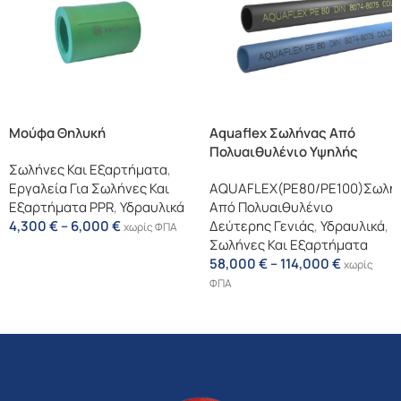
Μούφα Θηλυκή
Aquaflex Σωλήνας Από
Πολυαιθυλένιο Υψηλής
Σωλήνες Και Εξαρτήματα
,
Πυκνότητας (PE 80/PE 100)
Εργαλεία Για Σωλήνες Και
AQUAFLEX(PE80/PE100)Σωλή
Εξαρτήματα PPR
,
Υδραυλικά
Από Πολυαιθυλένιο
4,300
€
–
6,000
€
Δεύτερης Γενιάς
,
Υδραυλικά
,
χωρίς ΦΠΑ
Σωλήνες Και Εξαρτήματα
Επιλογή
58,000
€
–
114,000
€
χωρίς
ΦΠΑ
Επιλογή