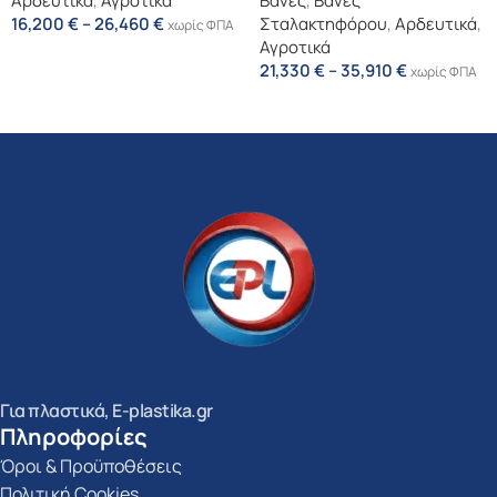
Αρδευτικά
,
Αγροτικά
Βάνες
,
Βάνες
16,200
€
–
26,460
€
Σταλακτηφόρου
,
Αρδευτικά
,
χωρίς ΦΠΑ
Αγροτικά
Επιλογή
21,330
€
–
35,910
€
χωρίς ΦΠΑ
Επιλογή
Για πλαστικά, E-plastika.gr
Πληροφορίες
Όροι & Προϋποθέσεις
Πολιτική Cookies