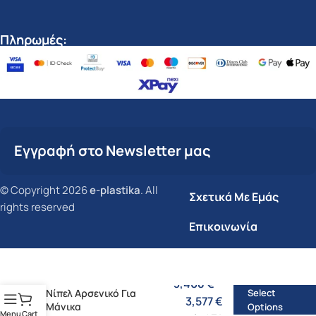
Πληρωμές:
Εγγραφή στο Newsletter μας
© Copyright 2026
e-plastika
. All
Σχετικά Με Εμάς
rights reserved
Επικοινωνία
3,408
€
–
Νίπελ Αρσενικό Για
Select
3,577
€
Μάνικα
Options
Menu
Cart