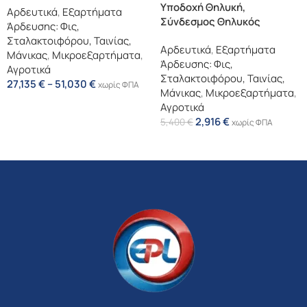
Υποδοχή Θηλυκή,
Αρδευτικά
,
Εξαρτήματα
Σύνδεσμος Θηλυκός
Άρδευσης: Φις,
Σταλακτοιφόρου, Ταινίας,
Αρδευτικά
,
Εξαρτήματα
Μάνικας
,
Μικροεξαρτήματα
,
Άρδευσης: Φις,
Αγροτικά
Σταλακτοιφόρου, Ταινίας,
27,135
€
–
51,030
€
χωρίς ΦΠΑ
Μάνικας
,
Μικροεξαρτήματα
,
Επιλογή
Αγροτικά
2,916
€
5,400
€
χωρίς ΦΠΑ
Επιλογή