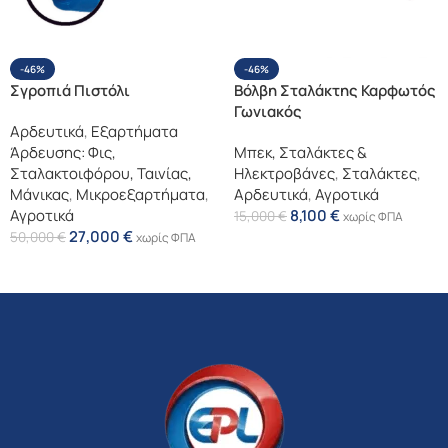
-46%
-46%
Σγροπιά Πιστόλι
Βόλβη Σταλάκτης Καρφωτός
Γωνιακός
Αρδευτικά
,
Εξαρτήματα
Άρδευσης: Φις,
Μπεκ, Σταλάκτες &
Σταλακτοιφόρου, Ταινίας,
Ηλεκτροβάνες
,
Σταλάκτες
,
Μάνικας
,
Μικροεξαρτήματα
,
Αρδευτικά
,
Αγροτικά
Αγροτικά
8,100
€
15,000
€
χωρίς ΦΠΑ
27,000
€
50,000
€
χωρίς ΦΠΑ
Επιλογή
Επιλογή