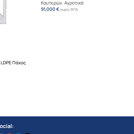
Καυτερών
,
Αγροτικά
91,000
€
χωρίς ΦΠΑ
 LDPE Πάχος
ocial: