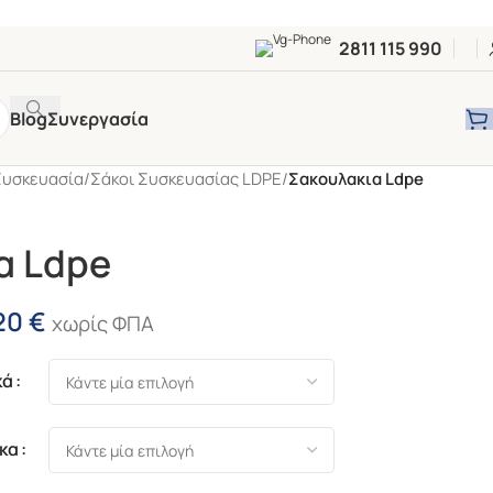
2811 115 990
Blog
Συνεργασία
Συσκευασία
/
Σάκοι Συσκευασίας LDPE
/
Σακουλακια Ldpe
α Ldpe
20
€
χωρίς ΦΠΑ
κά
κα