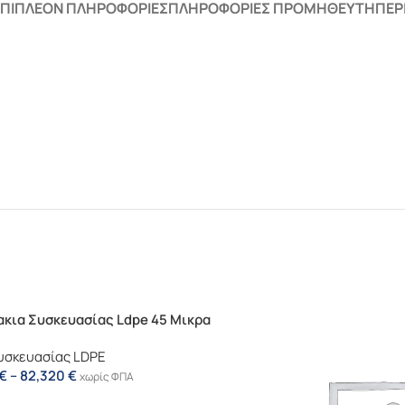
ΕΠΙΠΛΈΟΝ ΠΛΗΡΟΦΟΡΊΕΣ
ΠΛΗΡΟΦΟΡΊΕΣ ΠΡΟΜΗΘΕΥΤΉ
ΠΕΡ
κια Συσκευασίας Ldpe 45 Μικρα
υσκευασίας LDPE
€
–
82,320
€
χωρίς ΦΠΑ