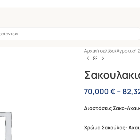
Αρχική σελίδα
/
Αγροτική 
Σακουλακι
70,000
€
–
82,3
Διαστάσεις Σακο-Αχαι
ου
6mm
-
ύ
Xρώμα Σακούλας- Αχαι
NEW
ου
,
Ηλιακός Thermit