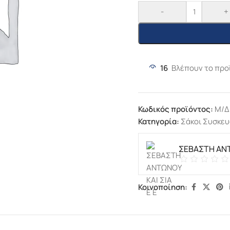
Ecology Glass
-
+
3πλής Ενέργειας.
ΦΠΑ
Μανταλάκια
Υδραυλικά
,
Ζεστό
Εμβολιασμού
Νερό
,
Ηλιακοί
Φυτών
ΠΑ
Θερμοσίφωνες
,
Αγροτικά
,
Είδη
Μπόιλερ Ηλιακών
Φυτωρίου
950,000
€
–
16
Βλέπουν το προ
Κηπευτικών
2.160,000
€
χωρίς
63,000
€
χωρίς ΦΠΑ
ΦΠΑ
Κωδικός προϊόντος:
Μ/Δ
Κατηγορία:
Σάκοι Συσκευ
ΣΕΒΑΣΤΗ ΑΝΤ
Κοινοποίηση: