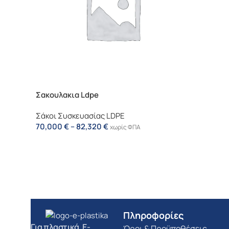
Σακουλακια Ldpe
Σάκοι Συσκευασίας LDPE
70,000
€
–
82,320
€
χωρίς ΦΠΑ
Πληροφορίες
Για πλαστικά, E-
Όροι & Προϋποθέσεις