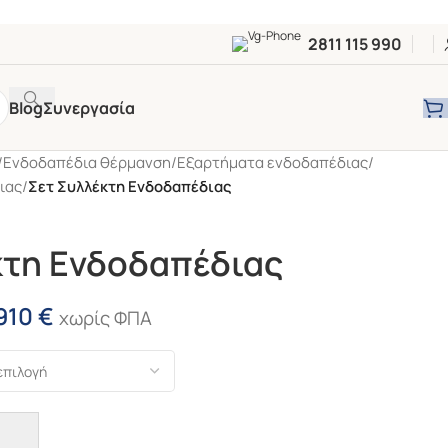
2811 115 990
Blog
Συνεργασία
/
Ενδοδαπέδια θέρμανση
/
Εξαρτήματα ενδοδαπέδιας
/
ιας
/
Σετ Συλλέκτη Ενδοδαπέδιας
κτη Ενδοδαπέδιας
910
€
χωρίς ΦΠΑ