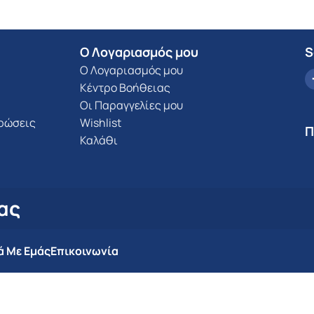
Ο Λογαριασμός μου
S
Ο Λογαριασμός μου
Κέντρο Βοήθειας
Οι Παραγγελίες μου
υρώσεις
Wishlist
Π
Καλάθι
ας
ά Με Εμάς
Επικοινωνία