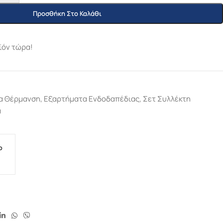
Προσθήκη Στο Καλάθι
ϊόν τώρα!
α Θέρμανση
,
Εξαρτήματα Ενδοδαπέδιας
,
Σετ Συλλέκτη
ά
P