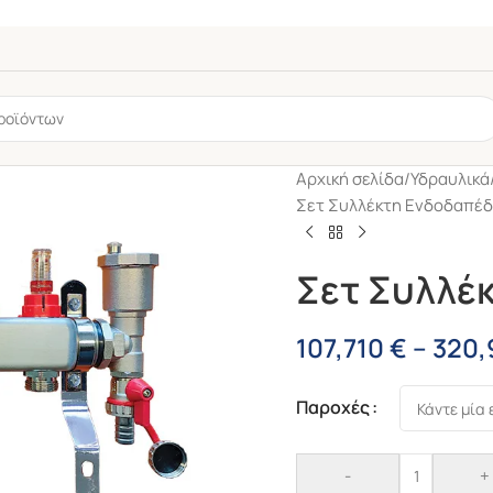
Αρχική σελίδα
/
Υδραυλικά
Σετ Συλλέκτη Ενδοδαπέδ
Σετ Συλλέ
107,710
€
–
320,
ς
6mm
Παροχές
ROK
-
+
Solicor