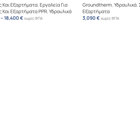
 Και Εξαρτήματα
,
Εργαλεία Για
Groundtherm
,
Υδραυλικά
,
 Και Εξαρτήματα PPR
,
Υδραυλικά
Εξαρτήματα
–
18,400
€
3,090
€
χωρίς ΦΠΑ
χωρίς ΦΠΑ