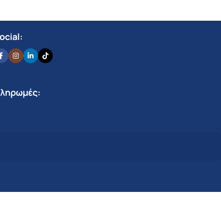
ocial:
ληρωμές: