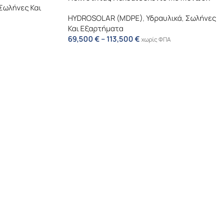
Σωλήνες Και
(MDPE)
HYDROSOLAR (MDPE)
,
Υδραυλικά
,
Σωλήνες
Και Εξαρτήματα
69,500
€
–
113,500
€
χωρίς ΦΠΑ