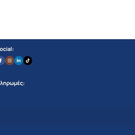
ocial:
ληρωμές: