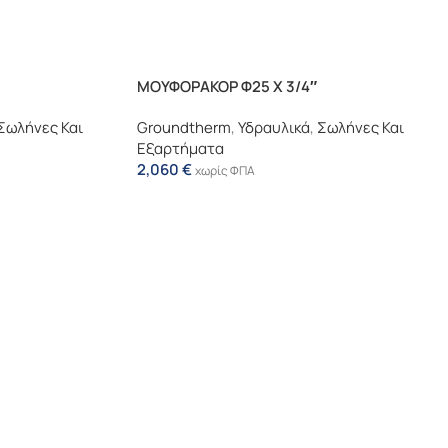
ΜΟΥΦΟΡΑΚΟΡ Φ25 X 3/4″
Σωλήνες Και
Groundtherm
,
Υδραυλικά
,
Σωλήνες Και
Εξαρτήματα
2,060
€
χωρίς ΦΠΑ