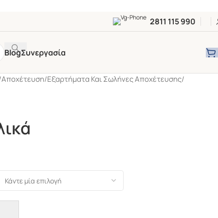
2811 115 990
Blog
Συνεργασία
/
Αποχέτευση
/
Εξαρτήματα Και Σωλήνες Αποχέτευσης
/
λικά