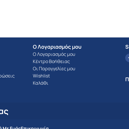
Ο Λογαριασμός μου
S
Ο Λογαριασμός μου
Κέντρο Βοήθειας
Οι Παραγγελίες μου
υρώσεις
Wishlist
Π
Καλάθι
ας
ά Με Εμάς
Επικοινωνία