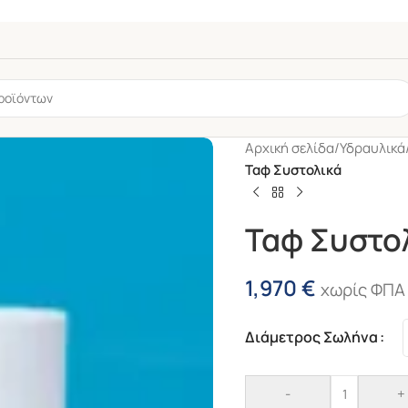
Αρχική σελίδα
/
Υδραυλικά
Ταφ Συστολικά
Ταφ Συστο
1,970
€
χωρίς ΦΠΑ
Διάμετρος Σωλήνα
6mm
-56%
ής
Solifits Γωνία 90°
ς
τμχ
-
+
Με Θηλυκό