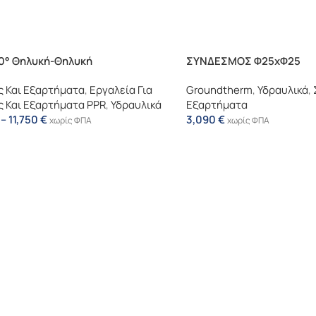
90° Θηλυκή-Θηλυκή
ΣΥΝΔΕΣΜΟΣ Φ25xΦ25
 Και Εξαρτήματα
,
Εργαλεία Για
Groundtherm
,
Υδραυλικά
,
 Και Εξαρτήματα PPR
,
Υδραυλικά
Εξαρτήματα
–
11,750
€
3,090
€
χωρίς ΦΠΑ
χωρίς ΦΠΑ