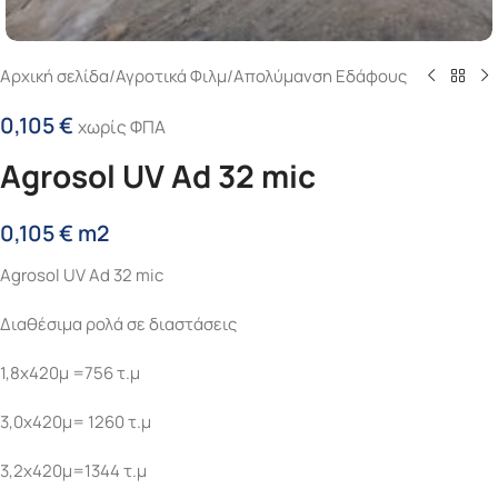
Αρχική σελίδα
/
Αγροτικά Φιλμ
/
Απολύμανση Εδάφους
0,105
€
χωρίς ΦΠΑ
Agrosol UV Ad 32 mic
0,105
€
m2
Agrosol UV Ad 32 mic
Διαθέσιμα ρολά σε διαστάσεις
1,8χ420μ =756 τ.μ
3,0χ420μ= 1260 τ.μ
3,2χ420μ=1344 τ.μ