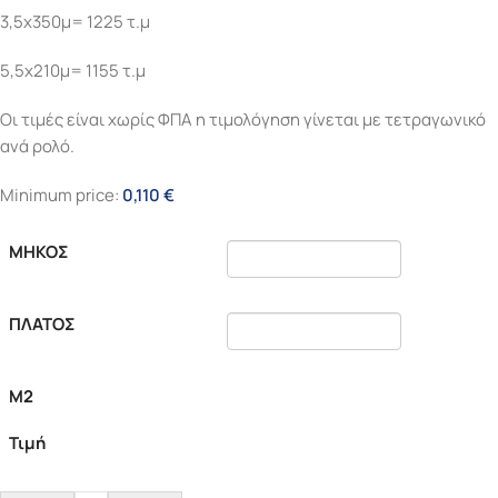
3,5χ350μ= 1225 τ.μ
5,5χ210μ= 1155 τ.μ
Οι τιμές είναι χωρίς ΦΠΑ η τιμολόγηση γίνεται με τετραγωνικό
ανά ρολό.
Minimum price:
0,110
€
ΜΗΚΟΣ
ΠΛΑΤΟΣ
Μ2
Τιμή