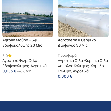
Agrolin Μαύρο Φιλμ
Agrotherm Ir Θερμικό
Εδαφοκάλυψης 20 Mic
Διαφανές 50 Mic
Linear
Προσφορά!
5.0
Αγροτικά Φιλμ
,
Φιλμ
Αγροτικά Φιλμ
,
Θερμικά Φίλμ
Εδαφοκάλυψης
,
Αγροτικά
Χαμηλής Κάλυψης
,
Χαμηλή
0,053
€
Κάλυψη
,
Αγροτικά
χωρίς ΦΠΑ
0,000
€
Διαβάστε Περισσότερα
Διαβάστε Περισσότερα