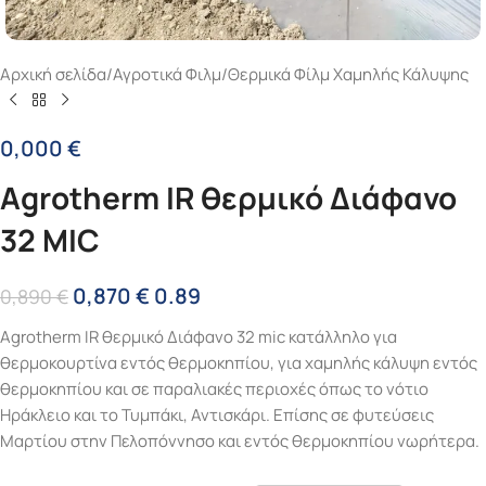
Αρχική σελίδα
/
Αγροτικά Φιλμ
/
Θερμικά Φίλμ Χαμηλής Κάλυψης
0,000
€
Agrotherm IR θερμικό Διάφανο
32 MIC
0,870
€
0.89
0,890
€
Agrotherm IR θερμικό Διάφανο 32 mic κατάλληλο για
θερμοκουρτίνα εντός θερμοκηπίου, για χαμηλής κάλυψη εντός
θερμοκηπίου και σε παραλιακές περιοχές όπως το νότιο
Ηράκλειο και το Τυμπάκι, Αντισκάρι. Επίσης σε φυτεύσεις
Μαρτίου στην Πελοπόννησο και εντός θερμοκηπίου νωρήτερα.