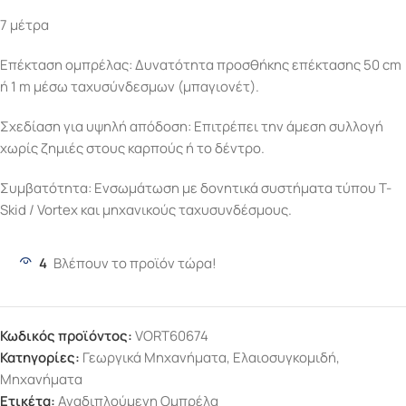
7 μέτρα
Επέκταση ομπρέλας: Δυνατότητα προσθήκης επέκτασης 50 cm
ή 1 m μέσω ταχυσύνδεσμων (μπαγιονέτ).
Σχεδίαση για υψηλή απόδοση: Επιτρέπει την άμεση συλλογή
χωρίς ζημιές στους καρπούς ή το δέντρο.
Συμβατότητα: Ενσωμάτωση με δονητικά συστήματα τύπου T-
Skid / Vortex και μηχανικούς ταχυσυνδέσμους.
4
Βλέπουν το προϊόν τώρα!
Κωδικός προϊόντος:
VORT60674
Κατηγορίες:
Γεωργικά Μηχανήματα
,
Ελαιοσυγκομιδή
,
Μηχανήματα
Ετικέτα:
Αναδιπλούμενη Ομπρέλα