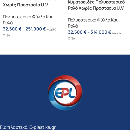
Κυματοειδές Πολυεστερικό
Χωρίς Προστασία U.V
Ρολό Χωρίς Προστασία U.V
Πολυεστερικά Φύλλα Και
Πολυεστερικά Φύλλα Και
Ρολά
Ρολά
32,500
€
–
251,000
€
χωρίς
32,500
€
–
314,000
€
χωρίς
ΦΠΑ
ΦΠΑ
Επιλογή
Επιλογή
Για πλαστικά, E-plastika.gr