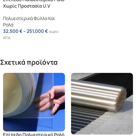
Χωρίς Προστασία U.V
Πολυεστερικά Φύλλα Και
Ρολά
32,500
€
–
251,000
€
χωρίς
ΦΠΑ
Επιλογή
Σχετικά προϊόντα
Επίπεδο Πολυεστερικό Ρολό