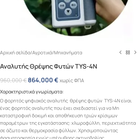
Αρχική σελίδα
/
Αγροτικά
/
Μηχανήματα
Αναλυτής Θρέψης Φυτών TYS-4N
864,000
€
960,000
€
χωρίς ΦΠΑ
Χαρακτηριστικά γνωρίσματα:
Ο φορητός ψηφιακός αναλυτής θρέψης φυτών TYS-4N είναι
ένας φορητός αναλυτής που έχει σχεδιαστεί για να
Μη
καταστροφική δοκιμή και αποθήκευση τριών κρίσιμων
παραμέτρων της εγκατάστασης
: χλωροφύλλη, περιεκτικότητα
σε άζωτο και θερμοκρασία φύλλων. Χρησιμοποιώντας
φασματοσκοπία εγγύς υπέρυθρης ακτινοβολίας,