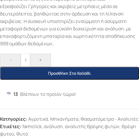
εξασφαλίζει
Γρήγορες και ακριβείς μετρήσεις μέσα σε
δευτερόλεπτα
, βοηθώντας στην άρδευση και τη λίπανση
ακριβείας. Η συσκευή υποστηρίζει ενσύρματη ή ασύρματη
μεταφορά δεδομένων για εύκολη διαχείριση και ανάλυση, με
επαναφορτιζόμενη μπαταρία και χωρητικότητα αποθήκευσης
999 ομάδων δεδομένων.
-
+
Προσθήκη Στο Καλάθι
13
Βλέπουν το προϊόν τώρα!
Κατηγορίες:
Αγροτικά
,
Μηχανήματα
,
Φασματόμετρα - Αναλυτές
Ετικέτες:
farmclick
,
ανάλυση
,
αναλυτής θρέψης φυτών
,
θρέψη
φυτού
,
Φυτό