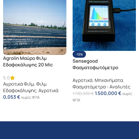
-13%
Agrolin Μαύρο Φιλμ
Sensegood
Εδαφοκάλυψης 20 Mic
Φασματοφωτόμετρο
Linear
Χρώματος – Φορητό,
5.0
Αγροτικά
,
Μηχανήματα
,
Επιτραπέζιο &
Αγροτικά Φιλμ
,
Φιλμ
Φασματόμετρα - Αναλυτές
Πολυλειτουργικό
Εδαφοκάλυψης
,
Αγροτικά
1.500,000
€
1.730,000
€
χωρίς
0,053
€
χωρίς ΦΠΑ
ΦΠΑ
Διαβάστε Περισσότερα
Προσθήκη Στο Καλάθι