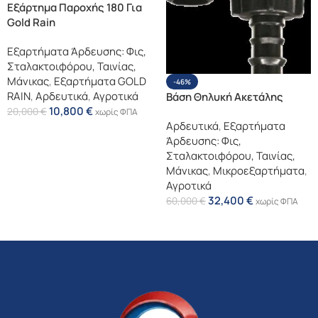
Εξάρτημα Παροχής 180 Για
Gold Rain
Εξαρτήματα Άρδευσης: Φις,
Σταλακτοιφόρου, Ταινίας,
Μάνικας
,
Εξαρτήματα GOLD
-46%
RAIN
,
Αρδευτικά
,
Αγροτικά
Βάση Θηλυκή Ακετάλης
10,800
€
20,000
€
χωρίς ΦΠΑ
Αρδευτικά
,
Εξαρτήματα
Επιλογή
Άρδευσης: Φις,
Σταλακτοιφόρου, Ταινίας,
Μάνικας
,
Μικροεξαρτήματα
,
Αγροτικά
32,400
€
60,000
€
χωρίς ΦΠΑ
Επιλογή