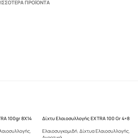
ΙΣΣΌΤΕΡΑ ΠΡΟΪΌΝΤΑ
RA 100gr 8X14
Δίχτυ Ελαιοσυλλογής EXTRA 100 Gr 4×8
Ελαιοσυλλογής
,
Ελαιοσυγκομιδή
,
Δίχτυα Ελαιοσυλλογής
,
Αγροτικά