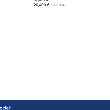
26,400
€
χωρίς ΦΠΑ
ocial: