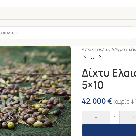
Αρχική σελίδα
/
Αγροτικά
/
Δίχτυ Ελα
5×10
42,000
€
χωρίς Φ
υ
6mm
-
-
+
Σιφώνι
Μπαλκονιού Φ32
ς
Κόφτρα Γκρί
ύ