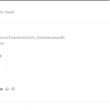
όν τώρα!
χτυα Ελαιοσυλλογής
,
Ελαιοσυγκομιδή
χτο
P