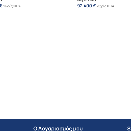
€
92,400
€
χωρίς ΦΠΑ
χωρίς ΦΠΑ
Ο Λογαριασμός μου
S