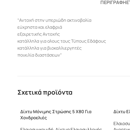
ΠΕΡΙΓΡΑΦΉ
Ε
“Αντοχή στην υπεριώδη ακτινοβολία
εύχρηστα και ελαφριά
εξαιρετικής Αντοχής
κατάλληλα για ολους τους Τύπους Εδάφους
κατάλληλα για βιοκαλλιεργητές
ποικιλία διαστάσεων”
Σχετικά προϊόντα
Δίχτυ Μόνιμης Στρώσης 5 Χ80 Για
Δίχτυ Ε
Χονδροελιές
Ελαιοσυ
Ελαιοσυγκομιδή
,
Δίχτυα Ελαιοσυλλογής
,
Αγροτικ