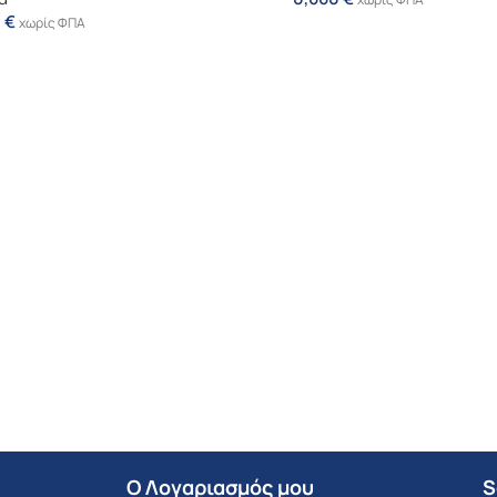
0
€
χωρίς ΦΠΑ
Ο Λογαριασμός μου
S