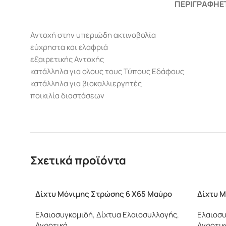
ΠΕΡΙΓΡΑΦΉ
Ε
Αντοχή στην υπεριώδη ακτινοβολία
εύχρηστα και ελαφριά
εξαιρετικής Αντοχής
κατάλληλα για ολους τους Τύπους Εδάφους
κατάλληλα για βιοκαλλιεργητές
ποικιλία διαστάσεων
Σχετικά προϊόντα
Δίχτυ Μόνιμης Στρώσης 6 Χ65 Μαύρο
Δίχτυ 
Ελαιοσυγκομιδή
,
Δίχτυα Ελαιοσυλλογής
,
Ελαιοσυ
Αγροτικά
Αγροτικ