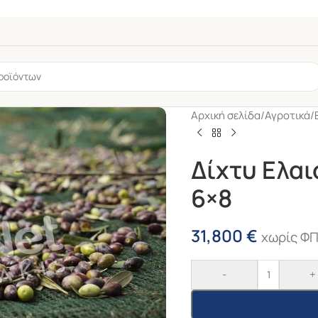
Αρχική σελίδα
/
Αγροτικά
/
Δίχτυ Ελα
6×8
31,800
€
χωρίς Φ
rs
ελ
6mm
-
+
Γωνία