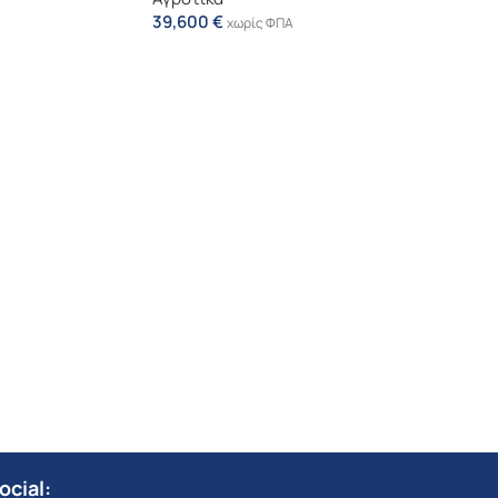
39,600
€
χωρίς ΦΠΑ
ocial: