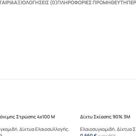
ΤΑΙΡΊΑ
ΑΞΙΟΛΟΓΉΣΕΙΣ (0)
ΠΛΗΡΟΦΟΡΊΕΣ ΠΡΟΜΗΘΕΥΤΉ
ΠΕΡ
Μόνιμης Στρώσης 4χ100 Μ
Δίχτυ Σκίασης 90% 3Μ
γκομιδή
,
Δίχτυα Ελαιοσυλλογής
,
Ελαιοσυγκομιδή
,
Δίχτυα Σ
ά
0,660
€
χωρίς ΦΠΑ