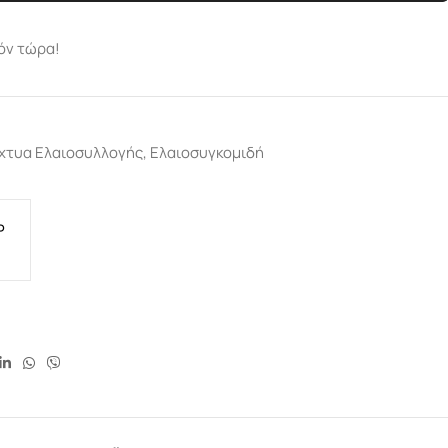
όν τώρα!
χτυα Ελαιοσυλλογής
,
Ελαιοσυγκομιδή
P