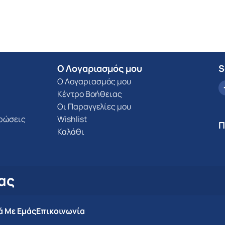
Ο Λογαριασμός μου
S
Ο Λογαριασμός μου
Κέντρο Βοήθειας
Οι Παραγγελίες μου
υρώσεις
Wishlist
Π
Καλάθι
ας
ά Με Εμάς
Επικοινωνία