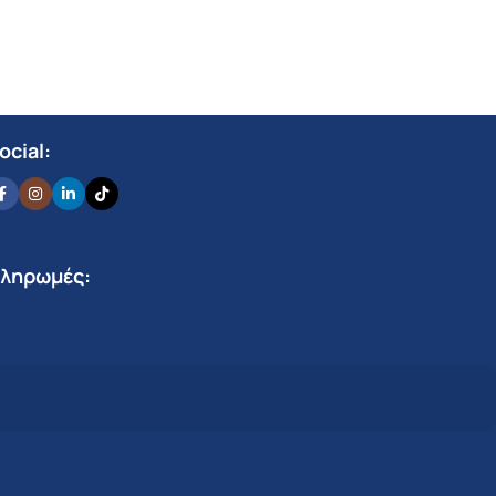
ocial:
ληρωμές: