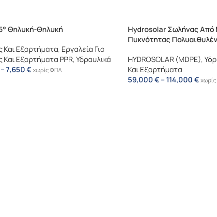
5° Θηλυκή-Θηλυκή
Hydrosolar Σωλήνας Από
Πυκνότητας Πολυαιθυλέν
 Και Εξαρτήματα
,
Εργαλεία Για
 Και Εξαρτήματα PPR
,
Υδραυλικά
HYDROSOLAR (MDPE)
,
Υδρ
–
7,650
€
Και Εξαρτήματα
χωρίς ΦΠΑ
59,000
€
–
114,000
€
χωρίς