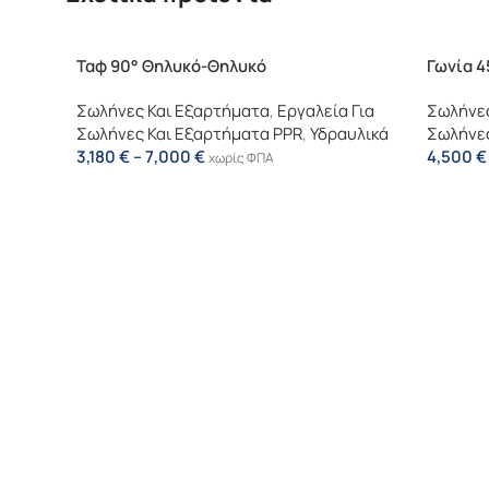
Ταφ 90° Θηλυκό-Θηλυκό
Γωνία 4
Σωλήνες Και Εξαρτήματα
,
Εργαλεία Για
Σωλήνες
Σωλήνες Και Εξαρτήματα PPR
,
Υδραυλικά
Σωλήνες
3,180
€
–
7,000
€
4,500
€
χωρίς ΦΠΑ