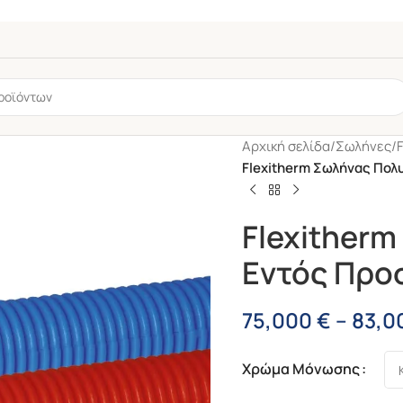
Αρχική σελίδα
/
Σωλήνες
/
Flexitherm Σωλήνας Πολ
Flexither
Εντός Προσ
75,000
€
–
83,0
6mm
Χρώμα Μόνωσης
Βάνα Σφαιρική FIP