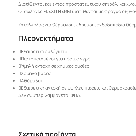
Διατίθενται και εντός προστατευτικού σπιράλ, κόκκινο
Οι σωλήνες
FLEXITHERM
διατίθενται με φραγμό οξυγό
Κατάλληλος για θέρμανση, ύδρευση, ενδοδαπέδια θέρμ
Πλεονεκτήματα
Εξαιρετικά ευλύγιστοι
Πιστοποιημένοι για πόσιμο νερό
Υψηλή αντοχή σε χημικές ουσίες
Χαμηλό βάρος
Αθόρυβοι
Εξαιρετική αντοχή σε υψηλές πιέσεις και θερμοκρασί
Δεν συμπεριλαμβάνεται ΦΠΑ.
Σχετικά προϊόντα