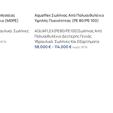
 Μεσαίας
Aquaflex Σωλήνας Από Πολυαιθυλένιο
ιο (MDPE)
Υψηλής Πυκνότητας (PE 80/PE 100)
αυλικά
,
Σωλήνες
AQUAFLEX(PE80/PE100)Σωλήνας Από
Πολυαιθυλένιο Δεύτερης Γενιάς
,
Υδραυλικά
,
Σωλήνες Και Εξαρτήματα
 ΦΠΑ
58,000
€
–
114,000
€
χωρίς ΦΠΑ