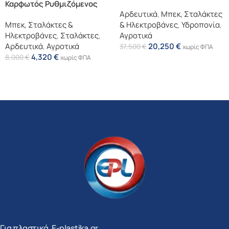
Καρφωτός Ρυθμιζόμενος
Αρδευτικά
,
Μπεκ, Σταλάκτες
Μπεκ, Σταλάκτες &
& Ηλεκτροβάνες
,
Υδροπονία
,
Ηλεκτροβάνες
,
Σταλάκτες
,
Αγροτικά
Αρδευτικά
,
Αγροτικά
20,250
€
37,500
€
χωρίς ΦΠΑ
4,320
€
8,000
€
χωρίς ΦΠΑ
Επιλογή
Επιλογή
Για πλαστικά, E-plastika.gr