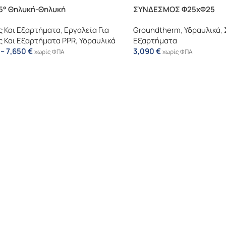
5° Θηλυκή-Θηλυκή
ΣΥΝΔΕΣΜΟΣ Φ25xΦ25
 Και Εξαρτήματα
,
Εργαλεία Για
Groundtherm
,
Υδραυλικά
,
 Και Εξαρτήματα PPR
,
Υδραυλικά
Εξαρτήματα
–
7,650
€
3,090
€
χωρίς ΦΠΑ
χωρίς ΦΠΑ