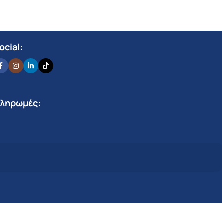
ocial:
ληρωμές: