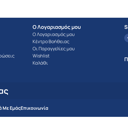
Ο Λογαριασμός μου
S
Ο Λογαριασμός μου
Κέντρο Βοήθειας
Οι Παραγγελίες μου
υρώσεις
Wishlist
Π
Καλάθι
ας
ά Με Εμάς
Επικοινωνία