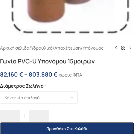
Αρχική σελίδα
/
Υδραυλικά
/
Αποχέτευση
/
Υπόνομος
Γωνία PVC-U Υπονόμου 15μοιρών
82,160
€
–
803,880
€
χωρίς ΦΠΑ
Διάμετρος Σωλήνα
-
+
Προσθήκη Στο Καλάθι