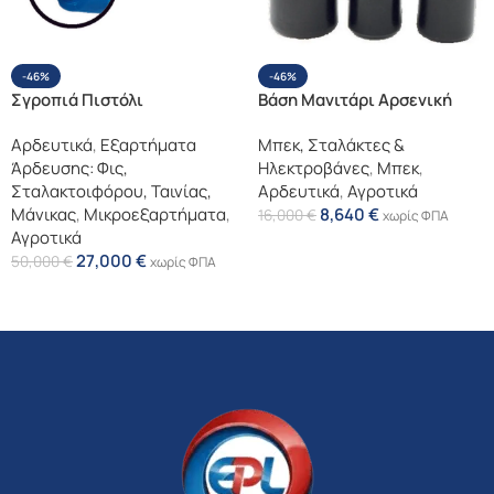
-46%
-46%
Σγροπιά Πιστόλι
Βάση Μανιτάρι Αρσενική
Αρδευτικά
,
Εξαρτήματα
Μπεκ, Σταλάκτες &
Άρδευσης: Φις,
Ηλεκτροβάνες
,
Μπεκ
,
Σταλακτοιφόρου, Ταινίας,
Αρδευτικά
,
Αγροτικά
Μάνικας
,
Μικροεξαρτήματα
,
8,640
€
16,000
€
χωρίς ΦΠΑ
Αγροτικά
Επιλογή
27,000
€
50,000
€
χωρίς ΦΠΑ
Επιλογή