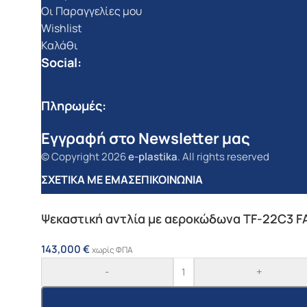
Οι Παραγγελίες μου
Wishlist
Καλάθι
Social:
Πληρωμές:
Εγγραφή στο Newsletter μας
© Copyright 2026
e-plastika
. All rights reserved
ΣΧΕΤΙΚΆ ΜΕ ΕΜΆΣ
ΕΠΙΚΟΙΝΩΝΊΑ
Ψεκαστική αντλία με αεροκώδωνα TF-22C3 
143,000
€
χωρίς ΦΠΑ
-
+