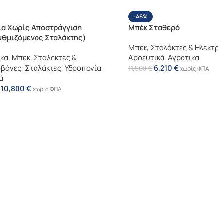
-46%
ια Χωρίς Αποστράγγιση
Μπέκ Σταθερό
υθμιζόμενος Σταλάκτης)
Μπεκ, Σταλάκτες & Ηλεκτ
ικά
,
Μπεκ, Σταλάκτες &
Αρδευτικά
,
Αγροτικά
οβάνες
,
Σταλάκτες
,
Υδροπονία
,
6,210
€
11,500
€
χωρίς ΦΠΑ
ά
10,800
€
χωρίς ΦΠΑ