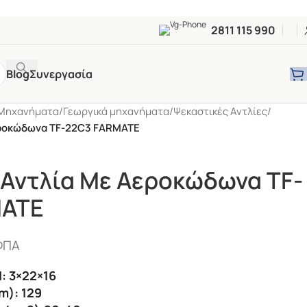
2811 115 990
Blog
Συνεργασία
Μηχανήματα
/
Γεωργικά μηχανήματα
/
Ψεκαστικές Αντλίες
/
εροκώδωνα TF-22C3 FARMATE
 Αντλία Με Αεροκώδωνα TF-
MATE
ΦΠΑ
 3×22×16
): 129