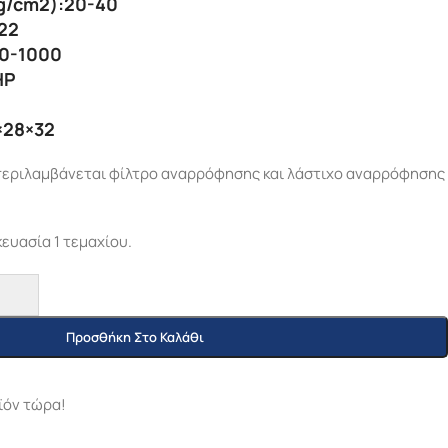
g/cm2):20-40
22
00-1000
HP
×28×32
 περιλαμβάνεται φίλτρο αναρρόφησης και λάστιχο αναρρόφησης
ευασία 1 τεμαχίου.
Προσθήκη Στο Καλάθι
ϊόν τώρα!