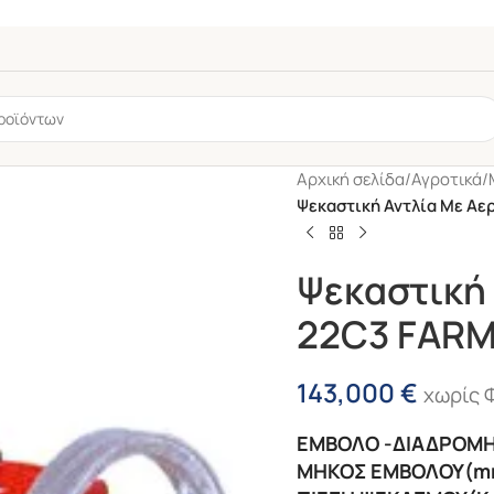
Αρχική σελίδα
/
Αγροτικά
/
Ψεκαστική Αντλία Με Α
Ψεκαστική
22C3 FAR
143,000
€
χωρίς 
ός
6mm
ΕΜΒΟΛΟ -ΔΙΑΔΡΟΜΗ:
″
ΜΗΚΟΣ ΕΜΒΟΛΟΥ(mm
-45%