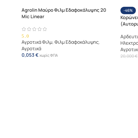
Agrolin Μαύρο Φιλμ Εδαφοκάλυψης 20
-46%
Mic Linear
Κορώνε
(Αυτορ
5.0
Αρδευτ
Αγροτικά Φιλμ
,
Φιλμ Εδαφοκάλυψης
,
Ηλεκτρ
Αγροτικά
Αγροτικ
0,053
€
χωρίς ΦΠΑ
20,000
€