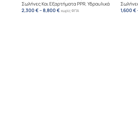
Σωλήνες Και Εξαρτήματα PPR
,
Υδραυλικά
Σωλήνες
2,300
€
–
8,800
€
1,600
€
χωρίς ΦΠΑ