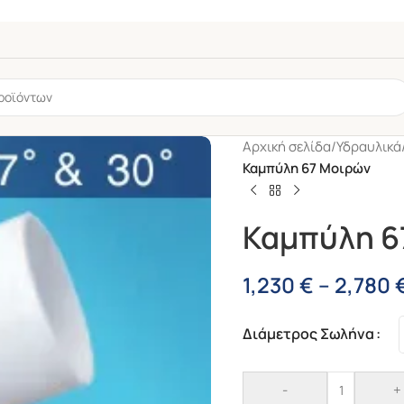
Αρχική σελίδα
/
Υδραυλικά
Καμπύλη 67 Μοιρών
Καμπύλη 6
1,230
€
–
2,780
σης
Διάμετρος Σωλήνα
-5%
6mm
Βαλβίδα Με
Υπερχειλιση 1 1/2″
-
+