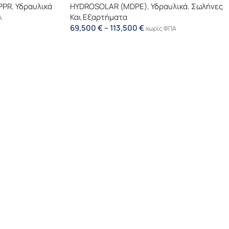
PPR
,
Υδραυλικά
HYDROSOLAR (MDPE)
,
Υδραυλικά
,
Σωλήνες
Και Εξαρτήματα
Α
69,500
€
–
113,500
€
χωρίς ΦΠΑ