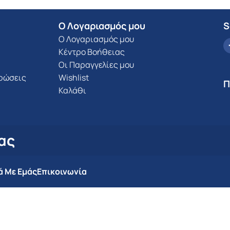
Ο Λογαριασμός μου
S
Ο Λογαριασμός μου
Κέντρο Βοήθειας
Οι Παραγγελίες μου
υρώσεις
Wishlist
Π
Καλάθι
ας
ά Με Εμάς
Επικοινωνία