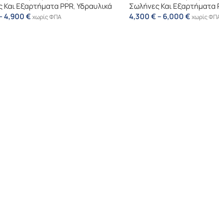
 Και Εξαρτήματα PPR
,
Υδραυλικά
Σωλήνες Και Εξαρτήματα 
–
4,900
€
4,300
€
–
6,000
€
χωρίς ΦΠΑ
χωρίς ΦΠ