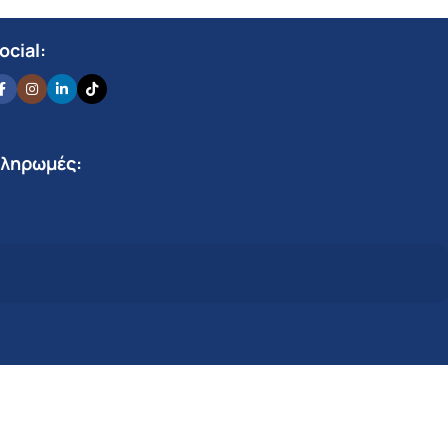
ocial:
ληρωμές: