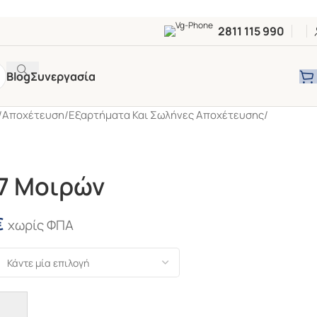
2811 115 990
Blog
Συνεργασία
/
Αποχέτευση
/
Εξαρτήματα Και Σωλήνες Αποχέτευσης
/
7 Μοιρών
€
χωρίς ΦΠΑ