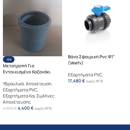
Βάνα Σφαιρική Pvc Φ1”
-6%
(Veefv)
Μετατροπή Για
Εντοιχισμένο Καζανάκι
Εξαρτήματα PVC
100χ90
17,480
€
χωρίς ΦΠΑ
Υδραυλικά
,
Αποχέτευση
,
Προσθήκη Στο Καλάθι
Εξαρτήματα PVC
,
Εξαρτήματα Και Σωλήνες
Αποχέτευσης
4,400
€
4,660
€
χωρίς ΦΠΑ
Προσθήκη Στο Καλάθι