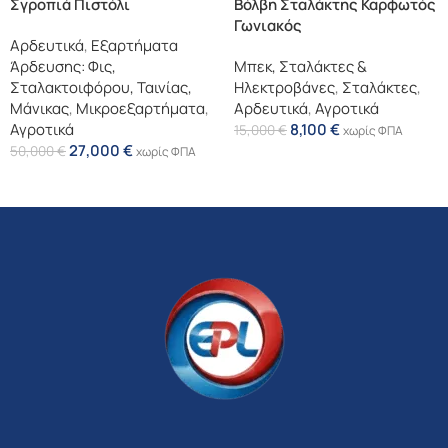
Σγροπιά Πιστόλι
Βόλβη Σταλάκτης Καρφωτός
Γωνιακός
Αρδευτικά
,
Εξαρτήματα
Άρδευσης: Φις,
Μπεκ, Σταλάκτες &
Σταλακτοιφόρου, Ταινίας,
Ηλεκτροβάνες
,
Σταλάκτες
,
Μάνικας
,
Μικροεξαρτήματα
,
Αρδευτικά
,
Αγροτικά
Αγροτικά
8,100
€
15,000
€
χωρίς ΦΠΑ
27,000
€
50,000
€
χωρίς ΦΠΑ
Επιλογή
Επιλογή