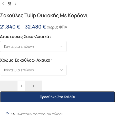
Σακούλες Tulip Οικιακής Με Κορδόνι
21,840
€
–
32,480
€
χωρίς ΦΠΑ
Διαστάσεις Σακο-Αχαικά
Xρώμα Σακούλας- Αχαικα
-
+
Προσθήκη Στο Καλάθι
14
Βλέπουν το προϊόν τώρα!