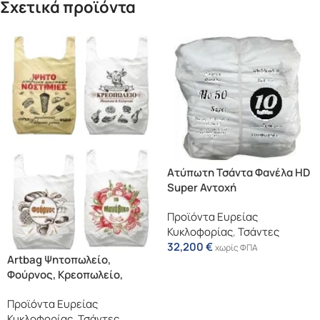
Σχετικά προϊόντα
Ατύπωτη Τσάντα Φανέλα HD
Super Αντοχή
Προϊόντα Ευρείας
Κυκλοφορίας
,
Τσάντες
32,200
€
χωρίς ΦΠΑ
Artbag Ψητοπωλείο,
Επιλογή
Φούρνος, Κρεοπωλείο,
Μανάβικο
Προϊόντα Ευρείας
Κυκλοφορίας
,
Τσάντες