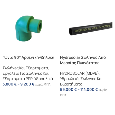
Γωνία 90° Αρσενική-Θηλυκή
Hydrosolar Σωλήνας Από
Μεσαίας Πυκνότητας
Σωλήνες Και Εξαρτήματα
,
Πολυαιθυλένιο (MDPE)
Εργαλεία Για Σωλήνες Και
HYDROSOLAR (MDPE)
,
Εξαρτήματα PPR
,
Υδραυλικά
Υδραυλικά
,
Σωλήνες Και
3,800
€
–
9,200
€
Εξαρτήματα
χωρίς ΦΠΑ
59,000
€
–
114,000
€
χωρίς
Επιλογή
ΦΠΑ
Επιλογή