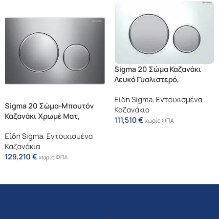
Sigma 20 Σώμα Καζανάκι
Λευκό Γυαλιστερό,
Δακτύλιοι Και Μπουτόν:
Είδη Sigma
,
Εντοιχισμένα
Χρωμέ Ματ
Sigma 20 Σώμα-Μπουτόν
Καζανάκια
Καζανάκι Χρωμέ Ματ,
111,510
€
χωρίς ΦΠΑ
Δακτύλιος: Χρωμέ
Προσθήκη Στο Καλάθι
Είδη Sigma
,
Εντοιχισμένα
Γυαλιστερό
Καζανάκια
129,210
€
χωρίς ΦΠΑ
Προσθήκη Στο Καλάθι