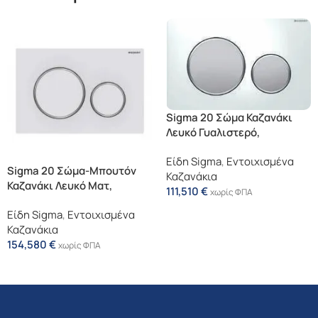
Sigma 20 Σώμα Καζανάκι
Λευκό Γυαλιστερό,
Δακτύλιοι Και Μπουτόν:
Είδη Sigma
,
Εντοιχισμένα
Χρωμέ Ματ
Sigma 20 Σώμα-Μπουτόν
Καζανάκια
Καζανάκι Λευκό Ματ,
111,510
€
χωρίς ΦΠΑ
Δακτύλιος: Χρωμέ
Προσθήκη Στο Καλάθι
Είδη Sigma
,
Εντοιχισμένα
Γυαλιστερό
Καζανάκια
154,580
€
χωρίς ΦΠΑ
Προσθήκη Στο Καλάθι