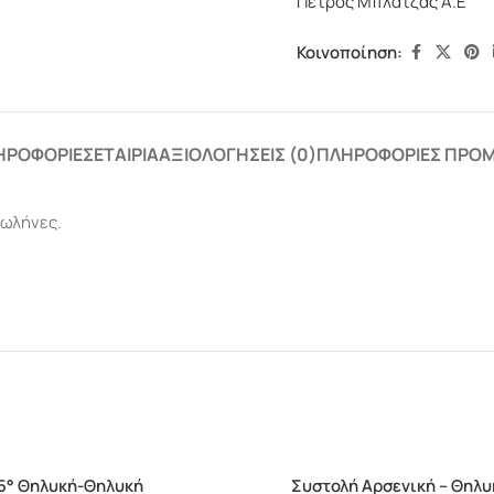
Πέτρος Μπλάτζας Α.Ε
Κοινοποίηση:
ΗΡΟΦΟΡΊΕΣ
ΕΤΑΙΡΊΑ
ΑΞΙΟΛΟΓΉΣΕΙΣ (0)
ΠΛΗΡΟΦΟΡΊΕΣ ΠΡΟ
σωλήνες.
5° Θηλυκή-Θηλυκή
Συστολή Αρσενική – Θηλυ