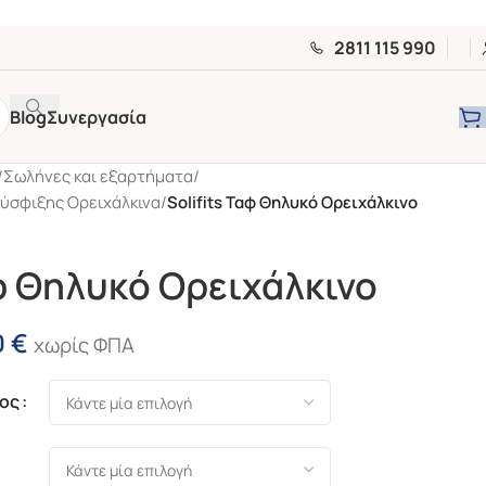
2811 115 990
Blog
Συνεργασία
/
Σωλήνες και εξαρτήματα
/
ύσφιξης Ορειχάλκινα
/
Solifits Ταφ Θηλυκό Ορειχάλκινο
αφ Θηλυκό Ορειχάλκινο
0
€
χωρίς ΦΠΑ
τος