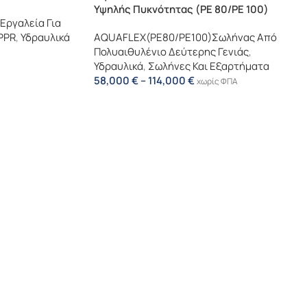
Υψηλής Πυκνότητας (PE 80/PE 100)
Εργαλεία Για
PPR
,
Υδραυλικά
AQUAFLEX(PE80/PE100)Σωλήνας Από
Πολυαιθυλένιο Δεύτερης Γενιάς
,
Υδραυλικά
,
Σωλήνες Και Εξαρτήματα
58,000
€
–
114,000
€
χωρίς ΦΠΑ