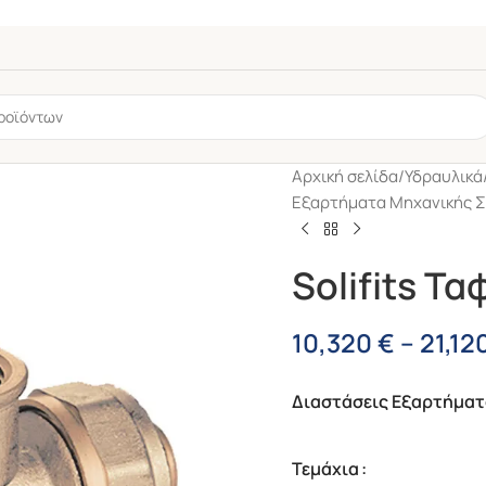
Αρχική σελίδα
/
Υδραυλικά
Εξαρτήματα Μηχανικής Σ
Solifits Τ
10,320
€
–
21,12
0
6mm
Διαστάσεις Εξαρτήμα
Τεμάχια
Saniflex Σπιράλ