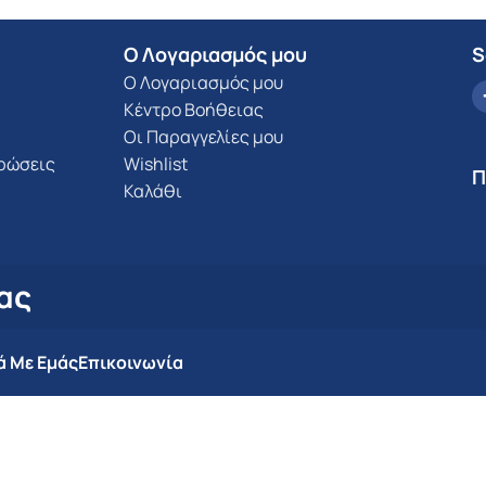
Ο Λογαριασμός μου
S
Ο Λογαριασμός μου
Κέντρο Βοήθειας
Οι Παραγγελίες μου
υρώσεις
Wishlist
Π
Καλάθι
ας
ά Με Εμάς
Επικοινωνία