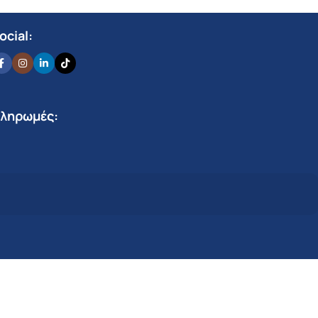
ocial:
ληρωμές: