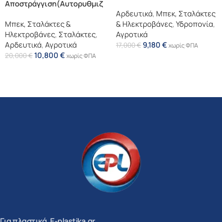
Αποστράγγιση(Αυτορυθμιζ
Αρδευτικά
,
Μπεκ, Σταλάκτες
Όμενος Σταλάκτης)
Μπεκ, Σταλάκτες &
& Ηλεκτροβάνες
,
Υδροπονία
,
Ηλεκτροβάνες
,
Σταλάκτες
,
Αγροτικά
Αρδευτικά
,
Αγροτικά
9,180
€
17,000
€
χωρίς ΦΠΑ
10,800
€
20,000
€
χωρίς ΦΠΑ
Επιλογή
Επιλογή
Για πλαστικά, E-plastika.gr